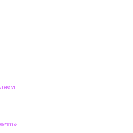
еляем
лето»