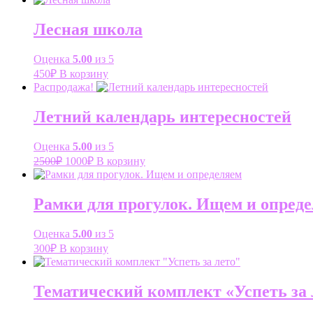
Лесная школа
Оценка
5.00
из 5
450
₽
В корзину
Распродажа!
Летний календарь интересностей
Оценка
5.00
из 5
Первоначальная
Текущая
2500
₽
1000
₽
В корзину
цена
цена:
составляла
1000₽.
2500₽.
Рамки для прогулок. Ищем и опред
Оценка
5.00
из 5
300
₽
В корзину
Тематический комплект «Успеть за 