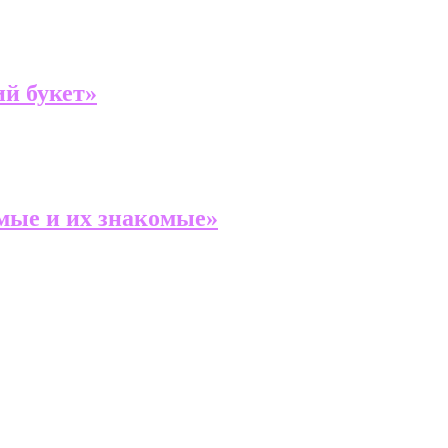
й букет»
мые и их знакомые»