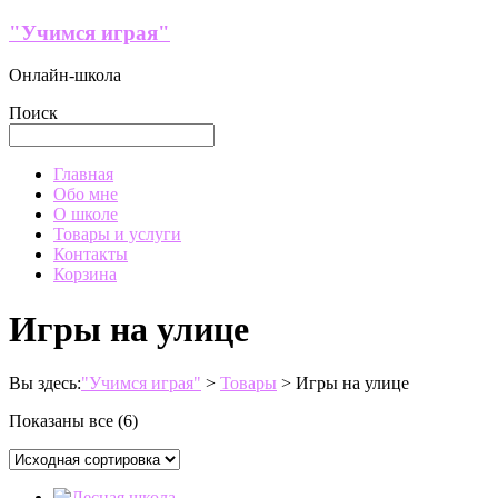
Перейти
"Учимся играя"
к
содержимому
Онлайн-школа
Поиск
Меню
Главная
Обо мне
О школе
Товары и услуги
Контакты
Корзина
Игры на улице
Вы здесь:
"Учимся играя"
>
Товары
>
Игры на улице
Показаны все (6)