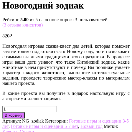
Новогодний зодиак
Рейтинг
5.00
из 5 на основе опроса
3
пользователей
(
3
отзыва клиентов)
820
₽
Новогодняя игровая сказка-квест для детей, которая поможет
вам не только подготовиться к Новому году, но и познакомит
с самыми главными традициями этого праздника. В процессе
игры ваши дети узнают, что такое Китайский зодиак, какие
животные в нем присутствуют и почему. Вы поближе узнаете
характер каждого животного, выполните интеллектуальные
задания, проведете творческие мастер-классы по материалам
нашего проекта.
В конце проекта вы получите в подарок настольную игру с
авторскими иллюстрациями.
Количество
товара
В корзину
Новогодний
Артикул:
NG_zodiak
Категории:
Готовые игры и сценарии 3-5
зодиак
лет
,
Готовые игры и сценарии 5-7 лет
,
Новый год
Метки:
Квесты
,
Сказки