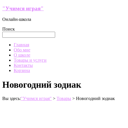
Перейти
"Учимся играя"
к
содержимому
Онлайн-школа
Поиск
Меню
Главная
Обо мне
О школе
Товары и услуги
Контакты
Корзина
Новогодний зодиак
Вы здесь:
"Учимся играя"
>
Товары
>
Новогодний зодиак