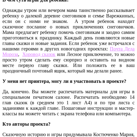
Однажды утром или вечером мама таинственно рассказывает
ребенку о далекой деревне снеговиков и семье Варежкиных,
если он с ними не знаком. А утром ребенок находит
сказочное послание о новых приключениях снеговичков.
Мама предлагает ребенку помочь снеговикам и заодно самим
приготовиться к празднику. Каждый день появляются новые
главы сказки и новые задания. Если ребенок уже встречался с
нашими героями в других новогодних проектах:
Почта Деда
Мороза
,
Хоровод сказок
или
Лесное приключение,
то можно
просто утром сделать ему сюрприз и оставить на видном
месте первую главу сказки. Или положить ее в ваш
праздничный почтовый ящик, который мы делали ранее.
У меня нет принтера, могу ли я участвовать в проекте?
Да, конечно. Вы можете распечатать материалы для игры в
специальном печатном салоне. Распечатать необходимо 14
глав сказок (в среднем это 1 лист А4) и по три листа с
заданиями к каждой главе. Пошаговые инструкции и мастер-
классы вы можете читать с экрана телефона или компьютера.
Кто авторы проекта?
Сказочную историю и игры придумывала Костюченко Мария,