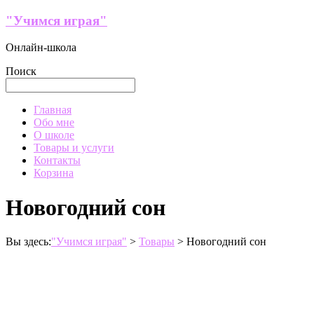
Перейти
"Учимся играя"
к
содержимому
Онлайн-школа
Поиск
Меню
Главная
Обо мне
О школе
Товары и услуги
Контакты
Корзина
Новогодний сон
Вы здесь:
"Учимся играя"
>
Товары
>
Новогодний сон