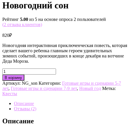
Новогодний сон
Рейтинг
5.00
из 5 на основе опроса
2
пользователей
(
2
отзыва клиентов)
820
₽
Новогодняя интерактивная приключенческая повесть, которая
сделает вашего ребенка главным героем удивительных
зимних событий, произошедших в конце декабря на вотчине
Деда Мороза.
Количество
товара
В корзину
Новогодний
Артикул:
NG_son
Категории:
Готовые игры и сценарии 5-7
сон
лет
,
Готовые игры и сценарии 7-9 лет
,
Новый год
Метка:
Квесты
Описание
Отзывы (2)
Описание