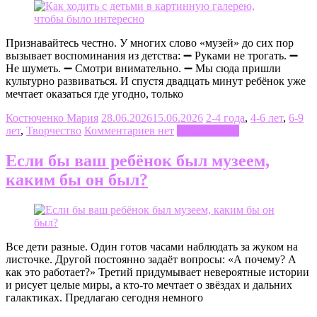
Признавайтесь честно. У многих слово «музей» до сих пор
вызывает воспоминания из детства: ➖ Руками не трогать. ➖
Не шуметь. ➖ Смотри внимательно. ➖ Мы сюда пришли
культурно развиваться. И спустя двадцать минут ребёнок уже
мечтает оказаться где угодно, только
Костюченко Мария
28.06.2026
15.06.2026
2-4 года
,
4-6 лет
,
6-9
лет
,
Творчество
Комментариев нет
Читать далее
Если бы ваш ребёнок был музеем,
каким бы он был?
Все дети разные. Один готов часами наблюдать за жуком на
листочке. Другой постоянно задаёт вопросы: «А почему? А
как это работает?» Третий придумывает невероятные истории
и рисует целые миры, а кто-то мечтает о звёздах и дальних
галактиках. Предлагаю сегодня немного