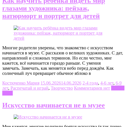
Как научить ребёнка видеть мир
глазами художника: пейзаж,
натюрморт и портрет для детей
Многие родители уверены, что знакомство с искусством
начинается в музее. С рассказов о великих художниках. С дат,
направлений и сложных терминов. Но если честно, мне
кажется, всё начинается гораздо раньше. С умения
замечать. Замечать, как меняется небо перед дождём. Как
солнечный луч превращает обычное яблоко в
Костюченко Мария
15.06.2026
14.06.2026
2-4 года
,
4-6 лет
,
6-9
лет
,
Распечатай и играй
,
Творчество
Комментариев нет
Читать
далее
Искусство начинается не в музее
Мне кажется, многие родители боятся искусства (я так точно