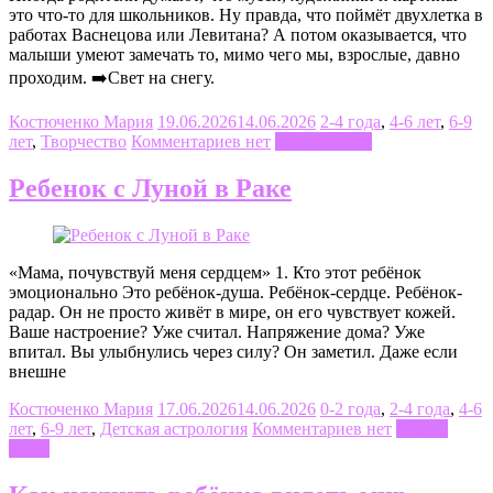
это что-то для школьников. Ну правда, что поймёт двухлетка в
работах Васнецова или Левитана? А потом оказывается, что
малыши умеют замечать то, мимо чего мы, взрослые, давно
проходим. ➡️Свет на снегу.
Костюченко Мария
19.06.2026
14.06.2026
2-4 года
,
4-6 лет
,
6-9
лет
,
Творчество
Комментариев нет
Читать далее
Ребенок с Луной в Раке
«Мама, почувствуй меня сердцем» 1. Кто этот ребёнок
эмоционально Это ребёнок-душа. Ребёнок-сердце. Ребёнок-
радар. Он не просто живёт в мире, он его чувствует кожей.
Ваше настроение? Уже считал. Напряжение дома? Уже
впитал. Вы улыбнулись через силу? Он заметил. Даже если
внешне
Костюченко Мария
17.06.2026
14.06.2026
0-2 года
,
2-4 года
,
4-6
лет
,
6-9 лет
,
Детская астрология
Комментариев нет
Читать
далее