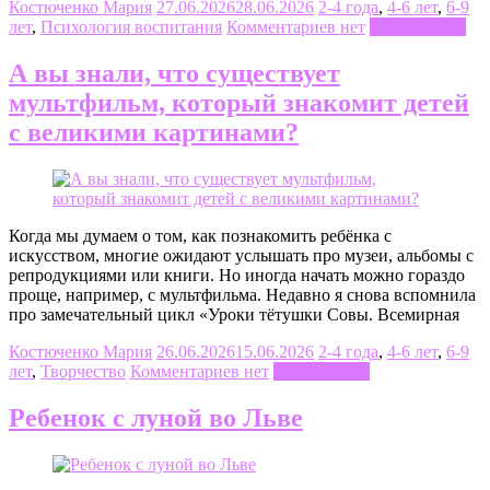
Костюченко Мария
27.06.2026
28.06.2026
2-4 года
,
4-6 лет
,
6-9
лет
,
Психология воспитания
Комментариев нет
Читать далее
А вы знали, что существует
мультфильм, который знакомит детей
с великими картинами?
Когда мы думаем о том, как познакомить ребёнка с
искусством, многие ожидают услышать про музеи, альбомы с
репродукциями или книги. Но иногда начать можно гораздо
проще, например, с мультфильма. Недавно я снова вспомнила
про замечательный цикл «Уроки тётушки Совы. Всемирная
Костюченко Мария
26.06.2026
15.06.2026
2-4 года
,
4-6 лет
,
6-9
лет
,
Творчество
Комментариев нет
Читать далее
Ребенок с луной во Льве