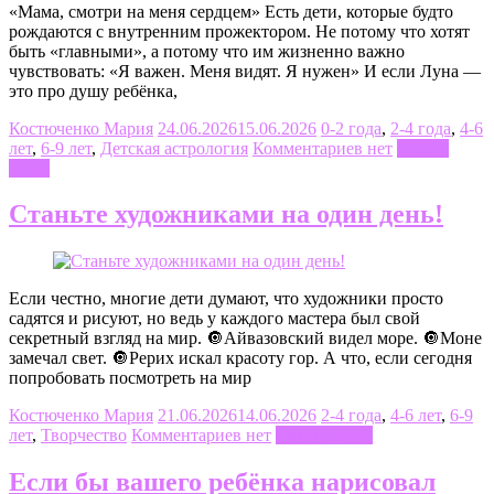
«Мама, смотри на меня сердцем» Есть дети, которые будто
рождаются с внутренним прожектором. Не потому что хотят
быть «главными», а потому что им жизненно важно
чувствовать: «Я важен. Меня видят. Я нужен» И если Луна —
это про душу ребёнка,
Костюченко Мария
24.06.2026
15.06.2026
0-2 года
,
2-4 года
,
4-6
лет
,
6-9 лет
,
Детская астрология
Комментариев нет
Читать
далее
Станьте художниками на один день!
Если честно, многие дети думают, что художники просто
садятся и рисуют, но ведь у каждого мастера был свой
секретный взгляд на мир. 🔘Айвазовский видел море. 🔘Моне
замечал свет. 🔘Рерих искал красоту гор. А что, если сегодня
попробовать посмотреть на мир
Костюченко Мария
21.06.2026
14.06.2026
2-4 года
,
4-6 лет
,
6-9
лет
,
Творчество
Комментариев нет
Читать далее
Если бы вашего ребёнка нарисовал