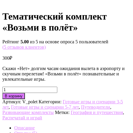
Тематический комплект
«Возьми в полёт»
Рейтинг
5.00
из 5 на основе опроса
5
пользователей
(
5
отзывов клиентов)
300
₽
Скажи «Нет» долгим часам ожидания вылета в аэропорту и
скучным перелетам! «Возьми в полёт» познавательные и
увлекательные игры.
Количество
товара
В корзину
Тематический
Артикул:
V_polet
Категории:
Готовые игры и сценарии 3-5
комплект
лет
,
Готовые игры и сценарии 5-7 лет
,
Путеводители
,
"Возьми
Развивающие комплекты
Метки:
География и путешествия
,
в
Распечатай и играй
полёт"
Описание