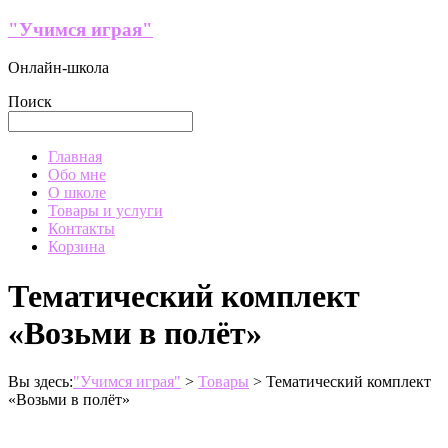
Перейти
"Учимся играя"
к
содержимому
Онлайн-школа
Поиск
Меню
Главная
Обо мне
О школе
Товары и услуги
Контакты
Корзина
Тематический комплект
«Возьми в полёт»
Вы здесь:
"Учимся играя"
>
Товары
>
Тематический комплект
«Возьми в полёт»