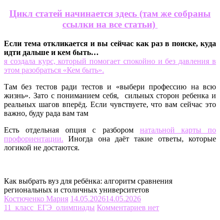
Цикл статей начинается здесь (там же собраны
ссылки на все статьи)
Если тема откликается и вы сейчас как раз в поиске, куда
идти дальше и кем быть…
я создала курс, который помогает спокойно и без давления в
этом разобраться «Кем быть».
Там без тестов ради тестов и «выбери профессию на всю
жизнь». Зато с пониманием себя, сильных сторон ребенка и
реальных шагов вперёд. Если чувствуете, что вам сейчас это
важно, буду рада вам там
Есть отдельная опция с разбором
натальной карты по
профориентации.
Иногда она даёт такие ответы, которые
логикой не достаются.
Как выбрать вуз для ребёнка: алгоритм сравнения
региональных и столичных университетов
Костюченко Мария
14.05.2026
14.05.2026
11_класс_ЕГЭ_олимпиады
Комментариев нет