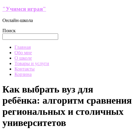
Перейти
"Учимся играя"
к
содержимому
Онлайн-школа
Поиск
Меню
Главная
Обо мне
О школе
Товары и услуги
Контакты
Корзина
Как выбрать вуз для
ребёнка: алгоритм сравнения
региональных и столичных
университетов