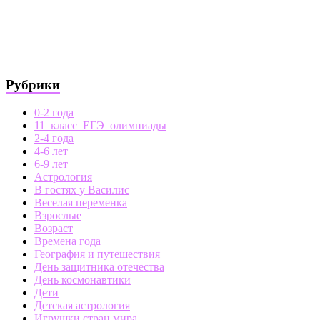
Рубрики
0-2 года
11_класс_ЕГЭ_олимпиады
2-4 года
4-6 лет
6-9 лет
Астрология
В гостях у Василис
Веселая переменка
Взрослые
Возраст
Времена года
География и путешествия
День защитника отечества
День космонавтики
Дети
Детская астрология
Игрушки стран мира