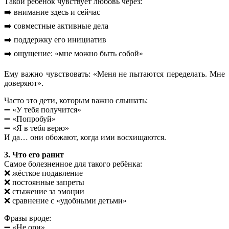
Такой ребёнок чувствует любовь через:
➡️ внимание здесь и сейчас
➡️ совместные активные дела
➡️ поддержку его инициатив
➡️ ощущение: «мне можно быть собой»
Ему важно чувствовать: «Меня не пытаются переделать. Мне
доверяют».
Часто это дети, которым важно слышать:
➖ «У тебя получится»
➖ «Попробуй»
➖ «Я в тебя верю»
И да… они обожают, когда ими восхищаются.
3. Что его ранит
Самое болезненное для такого ребёнка:
❌ жёсткое подавление
❌ постоянные запреты
❌ стыжение за эмоции
❌ сравнение с «удобными детьми»
Фразы вроде:
➖ «Не ори»