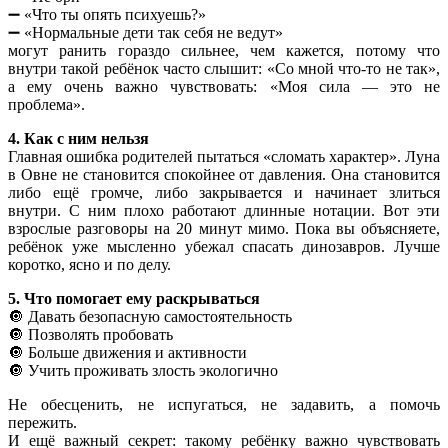
➖ «Что ты опять психуешь?»
➖ «Нормальные дети так себя не ведут»
могут ранить гораздо сильнее, чем кажется, потому что
внутри такой ребёнок часто слышит: «Со мной что-то не так»,
а ему очень важно чувствовать: «Моя сила — это не
проблема».
4. Как с ним нельзя
Главная ошибка родителей пытаться «сломать характер». Луна
в Овне не становится спокойнее от давления. Она становится
либо ещё громче, либо закрывается и начинает злиться
внутри. С ним плохо работают длинные нотации. Вот эти
взрослые разговоры на 20 минут мимо. Пока вы объясняете,
ребёнок уже мысленно убежал спасать динозавров. Лучше
коротко, ясно и по делу.
5. Что помогает ему раскрываться
🔘 Давать безопасную самостоятельность
🔘 Позволять пробовать
🔘 Больше движения и активности
🔘 Учить проживать злость экологично
Не обесценить, не испугаться, не задавить, а помочь
пережить.
И ещё важный секрет: такому ребёнку важно чувствовать