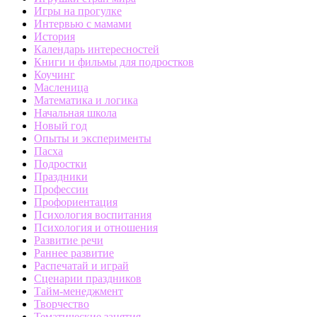
Игры на прогулке
Интервью с мамами
История
Календарь интересностей
Книги и фильмы для подростков
Коучинг
Масленица
Математика и логика
Начальная школа
Новый год
Опыты и эксперименты
Пасха
Подростки
Праздники
Профессии
Профориентация
Психология воспитания
Психология и отношения
Развитие речи
Раннее развитие
Распечатай и играй
Сценарии праздников
Тайм-менеджмент
Творчество
Тематические занятия