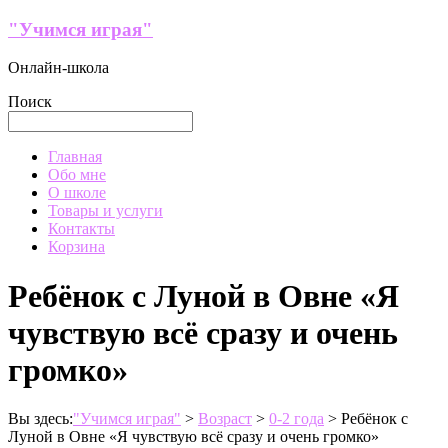
Перейти
"Учимся играя"
к
содержимому
Онлайн-школа
Поиск
Меню
Главная
Обо мне
О школе
Товары и услуги
Контакты
Корзина
Ребёнок с Луной в Овне «Я
чувствую всё сразу и очень
громко»
Вы здесь:
"Учимся играя"
>
Возраст
>
0-2 года
>
Ребёнок с
Луной в Овне «Я чувствую всё сразу и очень громко»