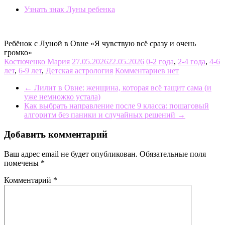
Узнать знак Луны ребенка
Ребёнок с Луной в Овне «Я чувствую всё сразу и очень
громко»
Костюченко Мария
27.05.2026
22.05.2026
0-2 года
,
2-4 года
,
4-6
лет
,
6-9 лет
,
Детская астрология
Комментариев нет
←
Лилит в Овне: женщина, которая всё тащит сама (и
уже немножко устала)
Как выбрать направление после 9 класса: пошаговый
алгоритм без паники и случайных решений
→
Добавить комментарий
Ваш адрес email не будет опубликован.
Обязательные поля
помечены
*
Комментарий
*