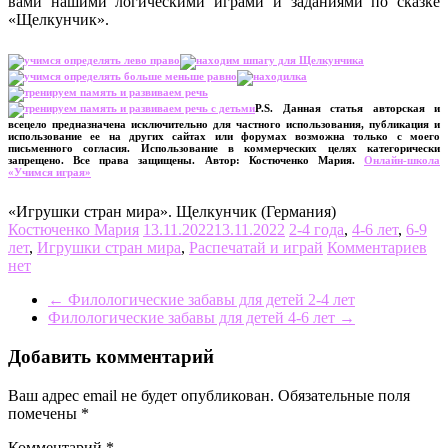
вами нашими логическими играми и заданиями по сказке
«Щелкунчик».
P.S. Данная статья авторская и
всецело предназначена исключительно для частного использования, публикация и
использование ее на других сайтах или форумах возможна только с моего
письменного согласия. Использование в коммерческих целях категорически
запрещено. Все права защищены. Автор: Костюченко Мария.
Онлайн-школа
«Учимся играя»
«Игрушки стран мира». Щелкунчик (Германия)
Костюченко Мария
13.11.2022
13.11.2022
2-4 года
,
4-6 лет
,
6-9
лет
,
Игрушки стран мира
,
Распечатай и играй
Комментариев
нет
←
Филологические забавы для детей 2-4 лет
Филологические забавы для детей 4-6 лет
→
Добавить комментарий
Ваш адрес email не будет опубликован.
Обязательные поля
помечены
*
Комментарий
*