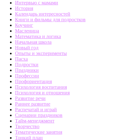
Интервью с мамами
История
Календарь интересностей
Книги и фильмы для подростков
Коучинг
Масленица
Математика и логика
Начальная школа
Новый год
Опыты и эксперименты
Пасха
Подростки
Праздники
Профессии
Профориентация
Психология воспитания
Психология и отношения
Развитие речи
Раннее развитие
Распечатай и играй
Сценарии праздников
Тайм-менеджмент
Творчество
Тематические занятия
Тонкий план