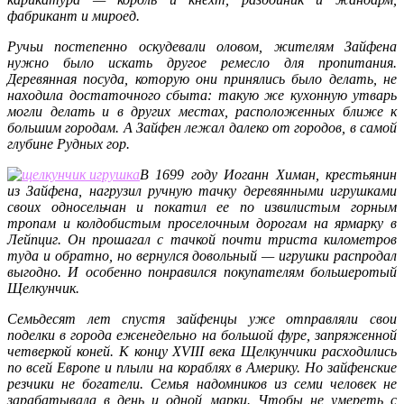
фабрикант и мироед.
Ручьи постепенно оскудевали оловом, жителям Зайфена
нужно было искать другое ремесло для пропитания.
Деревянная посуда, которую они принялись было делать, не
находила достаточного сбыта: такую же кухонную утварь
могли делать и в других местах, расположенных ближе к
большим городам. А Зайфен лежал далеко от городов, в самой
глубине Рудных гор.
В 1699 году Иоганн Химан, крестьянин
из Зайфена, нагрузил ручную тачку деревянными игрушками
своих односельчан и покатил ее по извилистым горным
тропам и колдобистым проселочным дорогам на ярмарку в
Лейпциг. Он прошагал с тачкой почти триста километров
туда и обратно, но вернулся довольный — игрушки распродал
выгодно. И особенно понравился покупателям большеротый
Щелкунчик.
Семьдесят лет спустя зайфенцы уже отправляли свои
поделки в города еженедельно на большой фуре, запряженной
четверкой коней. К концу XVIII века Щелкунчики расходились
по всей Европе и плыли на кораблях в Америку. Но зайфенские
резчики не богатели. Семья надомников из семи человек не
зарабатывала в день и одной марки. Чтобы не умереть с