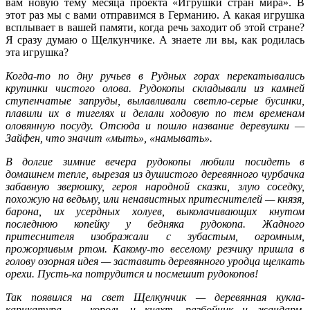
вам новую тему месяца проекта «Игрушки стран мира». В
этот раз мы с вами отправимся в Германию. А какая игрушка
всплывает в вашей памяти, когда речь заходит об этой стране?
Я сразу думаю о Щелкунчике. А знаете ли вы, как родилась
эта игрушка?
Когда-то по дну ручьев в Рудных горах перекатывались
крупинки чистого олова. Рудокопы складывали из камней
ступенчатые запруды, вылавливали светло-серые бусинки,
плавили их в тигелях и делали ходовую по тем временам
оловянную посуду. Отсюда и пошло название деревушки —
Зайфен, что значит «мыть», «намывать».
В долгие зимние вечера рудокопы любили посидеть в
домашнем тепле, вырезая из душистого деревянного чурбачка
забавную зверюшку, героя народной сказки, злую соседку,
похожую на ведьму, или ненавистных притеснителей — князя,
барона, их усердных холуев, выколачивающих кнутом
последнюю копейку у бедняка рудокопа. Жадного
притеснителя изображали с зубастым, огромным,
прожорливым ртом. Какому-то веселому резчику пришла в
голову озорная идея — заставить деревянного уродца щелкать
орехи. Пусть-ка потрудится и посмешит рудокопов!
Так появился на свет Щелкунчик — деревянная кукла-
карикатура — король и кнехт, разбойник и жандарм,