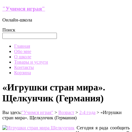
Перейти
"Учимся играя"
к
содержимому
Онлайн-школа
Поиск
Меню
Главная
Обо мне
О школе
Товары и услуги
Контакты
Корзина
«Игрушки стран мира».
Щелкунчик (Германия)
Вы здесь:
"Учимся играя"
>
Возраст
>
2-4 года
>
«Игрушки
стран мира». Щелкунчик (Германия)
Сегодня я рада сообщить