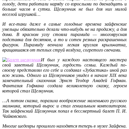
голоду, дети работали наряду со взрослыми по двенадцать и
больше часов в сутки. Щелкунчик не был для них милой
веселой игрушкой…
И все-таки даже в самые голодные времена зайфенские
умельцы обязательно делали что-нибудь не на продажу, а для
дома. В красном углу стояла пирамида — многоярусная
подставка для десятков, а то и сотен резных раскрашенных
фигурок. Пирамиду венчала легкая круглая крыльчатка,
вращавшаяся от теплых струй воздуха, согретого свечами.
И был у каждого настоящего мастера
свой заветный Щелкунчик, гордость семьи. Каждый по-
своему представлял его себе и создавал «Зубастика» иной раз
всю жизнь. Одного из Щелкунчиков увидел в начале XIX века
замечательный сказочник Эрнст Теодор Амадей Гофман.
Фантазия Гофмана создала великолепную сказку, героем
которой стал Щелкунчик.
…А потом сказка, поразила воображение маленького русского
мальчика, который вырос и стал гениальным композитором.
Так зайфенский Щелкунчик попал в бессмертный балет П. И.
Чайковского.
Многие шедевры прошлого находятся теперь в музее Зайфена.