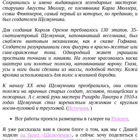
Сохранились и имена выдающихся легендарных мастеров:
старушки Августы Мюллер, ее племянника Карла Мюллера,
семьи Фюхтнеров, самый первый из которых, по преданию, и
был создателем Щелкунчика.
Для создания Короля Орехов требовалось 130 этапов. 35-
снатиметровый Щелкунчик, напоминавший весельчака, был
снабжен винтовым механизмом, как в сказке Гофмана.
Создатели разукрашивали свои фигурки в красно-желтые или
сине-оранжевые тона. Однородный жакет украшали
простыми точками и линиями. На голове красовалась каска
шахтера или золотые полоски, напоминавшие корону. Глаза,
усы и ноги были сделаны из массы, подобной тесту. Кожа
кролика использовалась для волос и козлиной бородки.
К началу XX века Щелкунчики преобразились, они стали
похожи на мрачных старых солдат, лесников, полицейских и
пожарных. А с легкой руки мастера Рихарда Лангера в 1910-х
годах Щелкунчик стал коренастым мужичком с круглым
носом-пуговкой и треуголкой.
(
Источник
)
Все работы проекта размещены в галерее на
Pinterest.
Я уже рассказала вам в своем блоге о том, как мы с Дашей
ходили
на балет «Щелкунчик»
, а сейчас хочу поделиться с