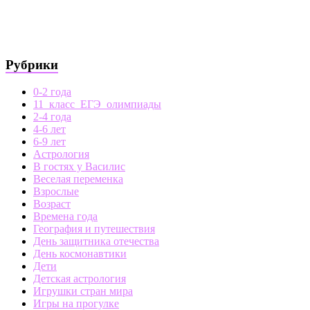
Рубрики
0-2 года
11_класс_ЕГЭ_олимпиады
2-4 года
4-6 лет
6-9 лет
Астрология
В гостях у Василис
Веселая переменка
Взрослые
Возраст
Времена года
География и путешествия
День защитника отечества
День космонавтики
Дети
Детская астрология
Игрушки стран мира
Игры на прогулке