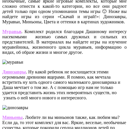
необычные, самые яркие игровые комплекты, которые мне
сложно отнести к какой-то категории, но все они радуют
детей только при одном упоминании темы игры 🙂 Ниже вы
найдете игры из серии «Скачай и играй!»: Динозавры,
Муравьи, Миньоны, Цвета и оттенки в картинах художников.
Муравьи
.
Комплект родился благодаря Дашиному интересу
насекомыми жизнью самых дружных и сильных их
представителей. В материалах вы найдете игры на изучение
муравейника, жизненного цикла муравьев, информацию о
видах, об образе жизни и многое другое.
Динозавры
.
Ну какой ребенок не восхищается этими
огромными древними ящерами. Я помню, как мечтала
встретить ну хоть одного самого маленького динозаврика и
Даша мечтает о том же. А с помощью игр нам не только
удается представить жизнь этих невероятных существ, но
узнать о ней много нового и интересного.
Миньоны
.
Любите ли вы миньонов также, как любим мы?
Если да, то этот комплект для вас. Яркие, веселые, необычные
существа, которые покорили сердца миллионов детей по