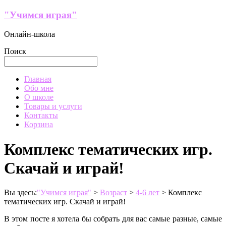
Перейти
"Учимся играя"
к
содержимому
Онлайн-школа
Поиск
Меню
Главная
Обо мне
О школе
Товары и услуги
Контакты
Корзина
Комплекс тематических игр.
Скачай и играй!
Вы здесь:
"Учимся играя"
>
Возраст
>
4-6 лет
>
Комплекс
тематических игр. Скачай и играй!
В этом посте я хотела бы собрать для вас самые разные, самые