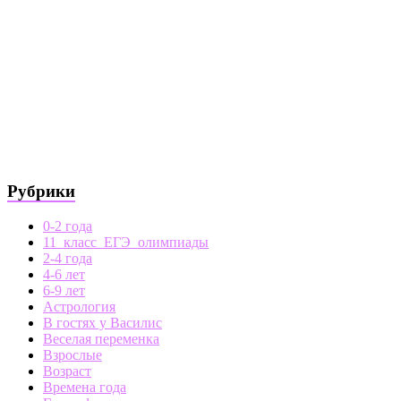
Рубрики
0-2 года
11_класс_ЕГЭ_олимпиады
2-4 года
4-6 лет
6-9 лет
Астрология
В гостях у Василис
Веселая переменка
Взрослые
Возраст
Времена года