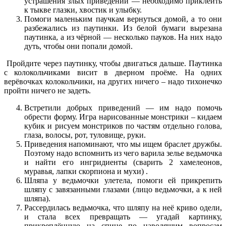
устрашения злых приведений — необходимо приклеить
к тыкве глазки, хвостик и улыбку.
Помоги маленьким паучкам вернуться домой, а то они
разбежались из паутинки. Из белой бумаги вырезана
паутинка, а из чёрной — несколько пауков. На них надо
дуть, чтобы они попали домой.
Пройдите через паутинку, чтобы двигаться дальше. Паутинка
с колокольчиками висит в дверном проёме. На одних
верёвочках колокольчики, на других ничего – надо тихонечко
пройти ничего не задеть.
Встретили добрых приведений — им надо помочь
обрести форму. Игра нарисованные монстрики – кидаем
кубик и рисуем монстриков по частям отдельно голова,
глаза, волосы, рот, туловище, руки.
Приведения напоминают, что мы ищем браслет дружбы.
Поэтому надо вспомнить из чего варила зелье ведьмочка
и найти его ингридиенты (сварить 2 хамелеонов,
муравья, лапки скорпиона и мухи) .
Шляпа у ведьмочки улетела, помоги ей прикрепить
шляпу с завязанными глазами (лицо ведьмочки, а к ней
шляпа).
Рассердилась ведьмочка, что шляпу на неё криво одели,
и стала всех превращать — угадай картинку,
прикреплённую на спине по наводящим вопросам