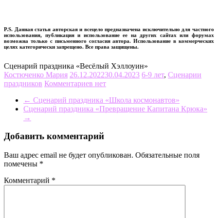
P.S. Данная статья авторская и всецело предназначена исключительно для частного
использования, публикация и использование ее на других сайтах или форумах
возможна только с письменного согласия автора. Использование в коммерческих
целях категорически запрещено. Все права защищены.
Сценарий праздника «Весёлый Хэллоуин»
Костюченко Мария
26.12.2022
30.04.2023
6-9 лет
,
Сценарии
праздников
Комментариев нет
←
Сценарий праздника «Школа космонавтов»
Сценарий праздника «Превращение Капитана Крюка»
→
Добавить комментарий
Ваш адрес email не будет опубликован.
Обязательные поля
помечены
*
Комментарий
*