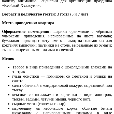
вашему вниманию сценарий для организации праздника
«Весёлый Хэллоуин».
Возраст и количество гостей:
3 гостя (5 и 7 лет)
Место проведения:
квартира
Оформление помещения:
шарики оранжевые с чёрными
улыбками; приведения, нарисованные на листе ватмана;
бумажная гирлянда с летучими мышами; на соломинках для
коктейля тыквочки; паутинки на столе, вырезанные из бумаги;
тыква с вырезанными глазами и свечкой
Меню:
Творог в виде приведения с шоколадными глазками на
завтрак
глаза монстров — помидоры со сметаной и оливки на
салате
салат обычный в мандариновой кожуре, вырезанной под
тыкву
кексики со шпажками и картинки в виде монстров,
тыквы, ведьмы, летучей мыши, чёрного кота
сырные метла (соломка и сыр)
мармелшоу на небольшом корже, облитые белым
шоколадом с нарисованными глазками в виде