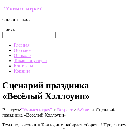
Перейти
"Учимся играя"
к
содержимому
Онлайн-школа
Поиск
Меню
Главная
Обо мне
О школе
Товары и услуги
Контакты
Корзина
Сценарий праздника
«Весёлый Хэллоуин»
Вы здесь:
"Учимся играя"
>
Возраст
>
6-9 лет
>
Сценарий
праздника «Весёлый Хэллоуин»
Тема подготовки в Хэллоуину набирает обороты! Предлагаем