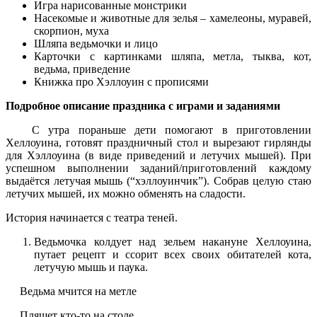
Игра нарисованные монстрики
Насекомые и животные для зелья – хамелеоны, муравей,
скорпион, муха
Шляпа ведьмочки и лицо
Карточки с картинками шляпа, метла, тыква, кот,
ведьма, приведение
Книжка про Хэллоуин с прописями
Подробное описание праздника с играми и заданиями
С утра пораньше дети помогают в приготовлении
Хеллоуина, готовят праздничный стол и вырезают гирлянды
для Хэллоуина (в виде приведений и летучих мышей). При
успешном выполнении заданий/приготовлений каждому
выдаётся летучая мышь (“хэллоуинчик”). Собрав целую стаю
летучих мышей, их можно обменять на сладости.
История начинается с театра теней.
Ведьмочка колдует над зельем накануне Хеллоуина,
путает рецепт и ссорит всех своих обитателей кота,
летучую мышь и паука.
Ведьма мчится на метле
Пляшет кто-то на столе.