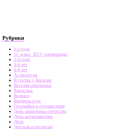
Рубрики
0-2 года
11_класс_ЕГЭ_олимпиады
2-4 года
4-6 лет
6-9 лет
Астрология
В гостях у Василис
Веселая переменка
Взрослые
Возраст
Времена года
География и путешествия
День защитника отечества
День космонавтики
Дети
Детская астрология