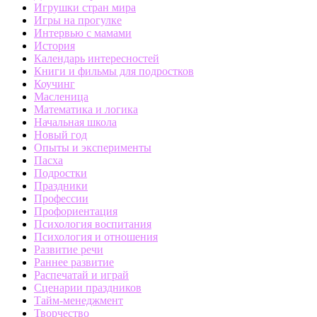
Игрушки стран мира
Игры на прогулке
Интервью с мамами
История
Календарь интересностей
Книги и фильмы для подростков
Коучинг
Масленица
Математика и логика
Начальная школа
Новый год
Опыты и эксперименты
Пасха
Подростки
Праздники
Профессии
Профориентация
Психология воспитания
Психология и отношения
Развитие речи
Раннее развитие
Распечатай и играй
Сценарии праздников
Тайм-менеджмент
Творчество