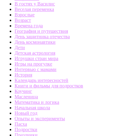
В гостях у Василис
Веселая переменка
Взрослые
Возраст
Времена года
География и путешествия
День защитника отечества
День космонавтики
Дети
Детская астрология
Игрушки стран мира
Игры на прогулке
Интервью с мамами
История
Календарь интересностей
Книги и фильмы для подростков
Коучинг
Масленица
Математика и логика
Начальная школа
Новый год
Опыты и эксперименты
Пасха
Подростки
Праздники