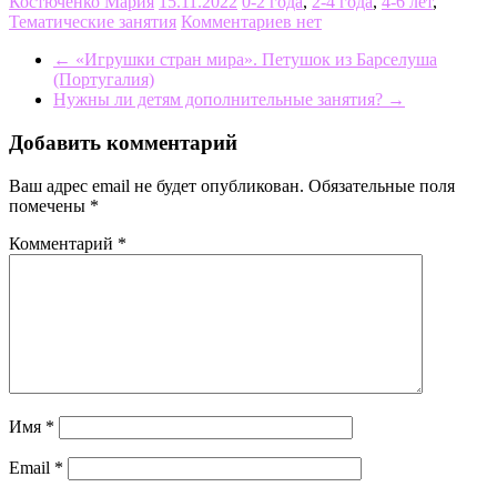
Костюченко Мария
15.11.2022
0-2 года
,
2-4 года
,
4-6 лет
,
Тематические занятия
Комментариев нет
←
«Игрушки стран мира». Петушок из Барселуша
(Португалия)
Нужны ли детям дополнительные занятия?
→
Добавить комментарий
Ваш адрес email не будет опубликован.
Обязательные поля
помечены
*
Комментарий
*
Имя
*
Email
*